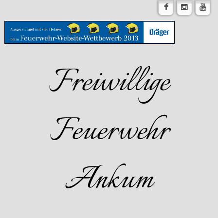
Freiwillige
Feuerwehr
Ankum