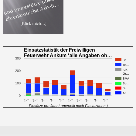
Einsatzstatistik der Freiwilligen
Feuerwehr Ankum *alle Angaben oh…
300
Br…
Te…
IuK
200
Gr…
BMA
100
So…
Br…
Ar…
0
2…
2…
2…
2…
2…
2…
2…
2…
2…
2…
Einsätze pro Jahr ( unterteilt nach Einsatzarten )