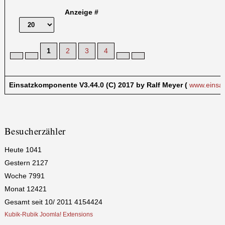
Anzeige #
1
2
3
4
Einsatzkomponente V3.44.0 (C) 2017 by Ralf Meyer (
www.einsa
Besucherzähler
Heute
1041
Gestern
2127
Woche
7991
Monat
12421
Gesamt seit 10/ 2011
4154424
Kubik-Rubik Joomla! Extensions