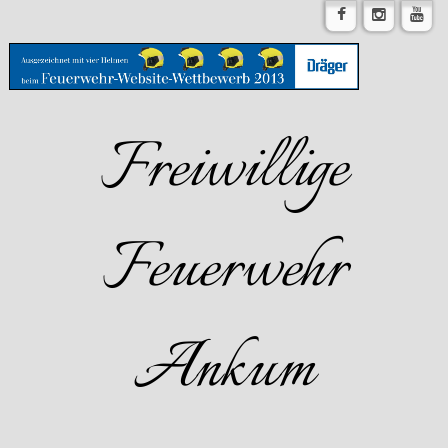
Freiwillige
Feuerwehr
Ankum