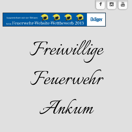
Freiwillige
Feuerwehr
Ankum